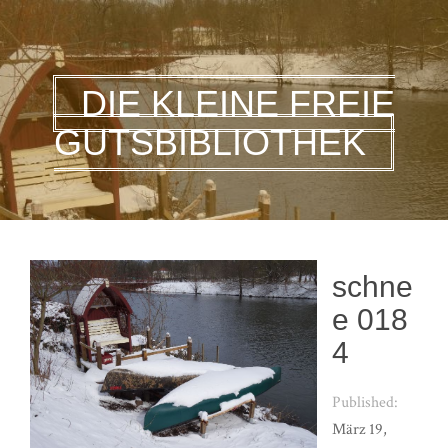
DIE KLEINE FREIE
GUTSBIBLIOTHEK
schne
e 018
4
Published:
März 19,