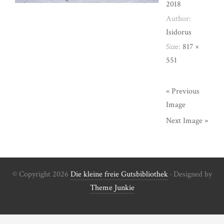
2018
Author:
Isidorus
Size:
817 ×
551
« Previous
Image
Next Image »
© Copyright 2026
Die kleine freie Gutsbibliothek
· Designed by
Theme Junkie