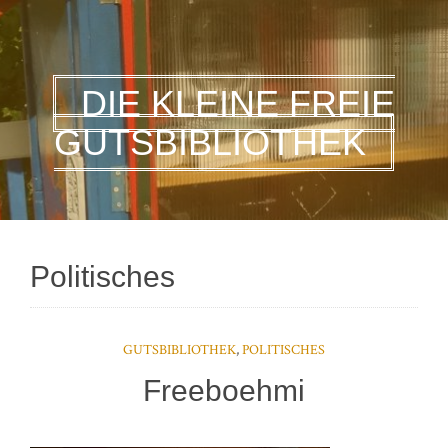
DIE KLEINE FREIE
GUTSBIBLIOTHEK
Politisches
GUTSBIBLIOTHEK
,
POLITISCHES
Freeboehmi