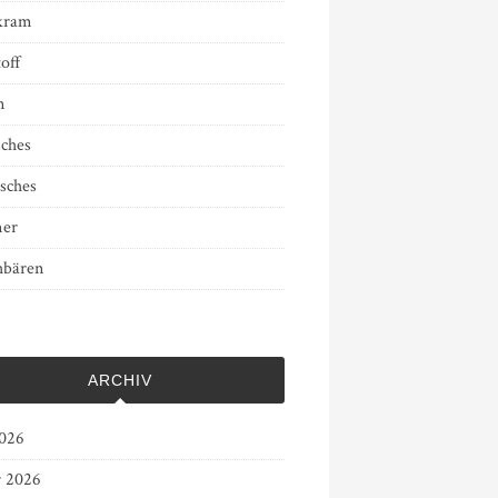
kram
off
n
sches
sches
er
bären
ARCHIV
2026
r 2026