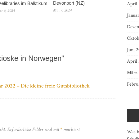
Devonport (NZ)
freelibraries im Balktikum
April
Mai 7, 2024
r 6, 2024
Janua
Dezem
Oktob
Juni 2
ioske in Norwegen”
April
März 
Febru
r 2022 – Die kleine freie Gutsbibliothek
cht.
Erforderliche Felder sind mit
*
markiert
Was ha