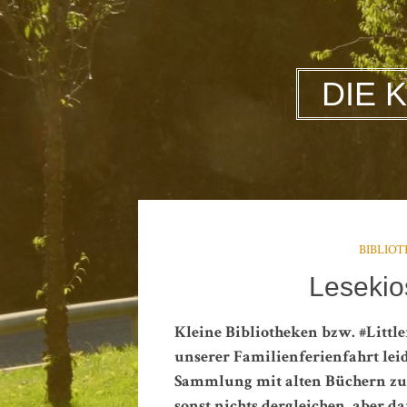
DIE 
BIBLIO
Lesekio
Kleine Bibliotheken bzw. #Littl
unserer Familienferienfahrt leid
Sammlung mit alten Büchern 
sonst nichts dergleichen, aber d