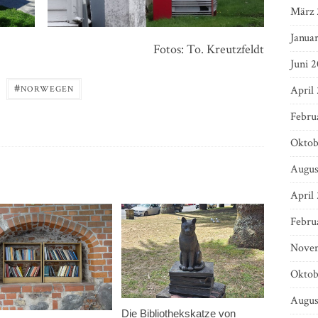
März 
Janua
Fotos: To. Kreutzfeldt
Juni 2
#
April
NORWEGEN
Febru
Oktob
Augus
April
Febru
Novem
Oktob
Augus
Die Bibliothekskatze von