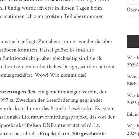
en. Fündig wurde ich erst in diesen Tagen beim
Über d
nformationen ich zum größten Teil übernommen
uns auch gefragt. Zumal wir immer wieder darüber
töbern konnten. Rätsel gelöst: Es sind alte
Was li
unktionstüchtig, aber gleichzeitig sind sie als
2026?
besitzen ein einheitliches Design, werden betreut
lismus geschützt. Wow! Wie kommt das?
Wenn G
Bücher
Foreningen !les
, ein gemeinnütziger Verein, der
Was h
1997 zu Zwecken der Leseförderung gegründet
2025 
wurde, koordiniert das Projekt Lesekioske. Es ist ein
Bibli
nationales Literaturvermittlungsprojekt, das von der
Sparebankstiftelsen DNB unterstützt wird. Lt.
Was h
Verein besteht das Projekt darin,
100 geschützte
2024 