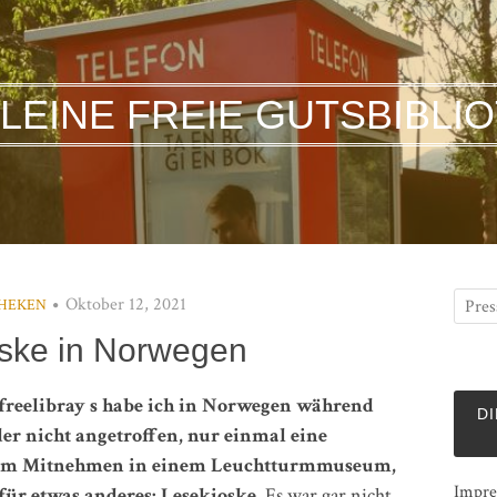
KLEINE FREIE GUTSBIBLI
Oktober 12, 2021
THEKEN
ske in Norwegen
efreelibray s habe ich in Norwegen während
DI
er nicht angetroffen, nur einmal eine
zum Mitnehmen in einem Leuchtturmmuseum,
Impre
afür etwas anderes: Lesekioske.
Es war gar nicht