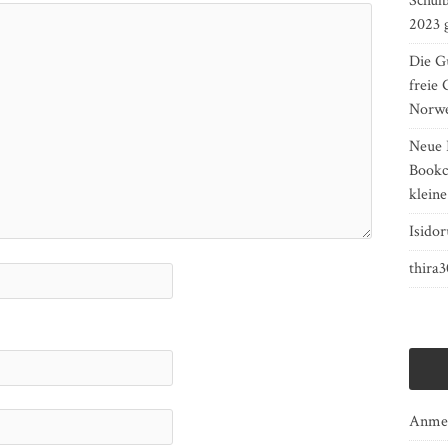
Schulb
2023 
Die Gu
freie 
Norw
Neue 
Bookcr
kleine
Isidor
thira
Anme