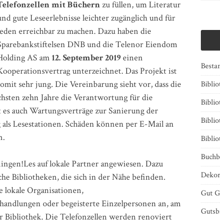
Telefonzellen mit Büchern
zu füllen, um Literatur
und gute Leseerlebnisse leichter zugänglich und für
jeden erreichbar zu machen. Dazu haben die
Sparebankstiftelsen DNB und die Telenor Eiendom
Holding AS am
12. September 2019
einen
Besta
Kooperationsvertrag unterzeichnet. Das Projekt ist
somit sehr jung. Die Vereinbarung sieht vor, dass die
Bibli
chsten zehn Jahre die Verantwortung für die
Biblio
 es auch Wartungsverträge zur Sanierung der
Bibli
 als Lesestationen. Schäden können per E-Mail an
n.
Bibli
Buchb
ningen!Les auf lokale Partner angewiesen. Dazu
Dekor
iche Bibliotheken, die sich in der Nähe befinden.
e lokale Organisationen,
Gut G
handlungen oder begeisterte Einzelpersonen an, am
Gutsb
 Bibliothek. Die Telefonzellen werden renoviert