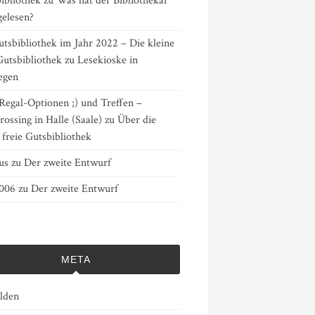
ibliothek
zu
Was hat der Bibliothekar
gelesen?
tsbibliothek im Jahr 2022 – Die kleine
Gutsbibliothek
zu
Lesekioske in
egen
Regal-Optionen ;) und Treffen –
ossing in Halle (Saale)
zu
Über die
 freie Gutsbibliothek
us
zu
Der zweite Entwurf
3006
zu
Der zweite Entwurf
META
lden