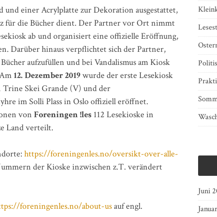
 und einer Acrylplatte zur Dekoration ausgestattet,
Klein
z für die Bücher dient. Der Partner vor Ort nimmt
Lesest
sekiosk ab und organisiert eine offizielle Eröffnung,
Oster
. Darüber hinaus verpflichtet sich der Partner,
 Bücher aufzufüllen und bei Vandalismus am Kiosk
Politi
. Am
12. Dezember 2019
wurde der erste Lesekiosk
Prakti
n Trine Skei Grande (V) und der
Somm
re im Solli Plass in Oslo offiziell eröffnet.
tionen von
Foreningen !les
112 Lesekioske in
Wasch
e Land verteilt.
ndorte:
https://foreningenles.no/oversikt-over-alle-
Nummern der Kioske inzwischen z.T. verändert
Juni 
ttps://foreningenles.no/about-us
auf engl.
Janua