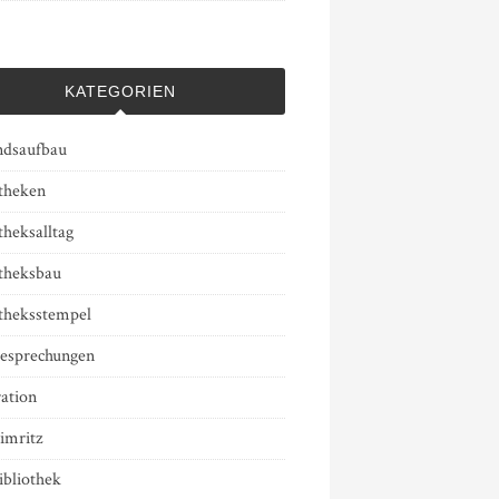
KATEGORIEN
ndsaufbau
otheken
theksalltag
otheksbau
otheksstempel
esprechungen
ation
imritz
ibliothek