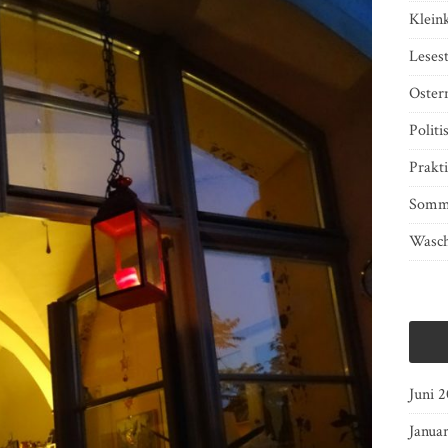
Klein
Lesest
Oster
Politi
Prakti
Somm
Wasch
Juni 
Janua