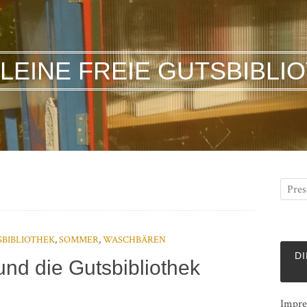
KLEINE FREIE GUTSBIBLI
BIBLIOTHEK
,
SOMMER
,
WASCHBÄREN
DI
nd die Gutsbibliothek
Impre