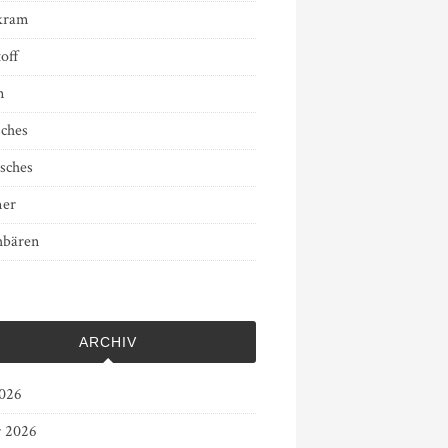
kram
off
n
sches
sches
er
bären
ARCHIV
2026
r 2026