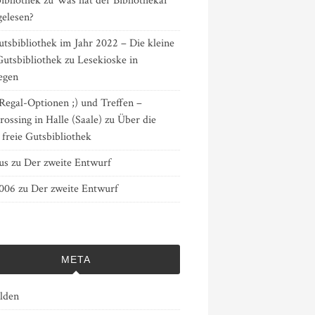
ibliothek
zu
Was hat der Bibliothekar
gelesen?
tsbibliothek im Jahr 2022 – Die kleine
Gutsbibliothek
zu
Lesekioske in
egen
Regal-Optionen ;) und Treffen –
ossing in Halle (Saale)
zu
Über die
 freie Gutsbibliothek
us
zu
Der zweite Entwurf
3006
zu
Der zweite Entwurf
META
lden