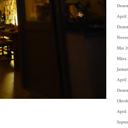
Dezem
April
Dezem
Nove
Mai 2
März 
Janua
April
Dezem
Oktob
April
Septe