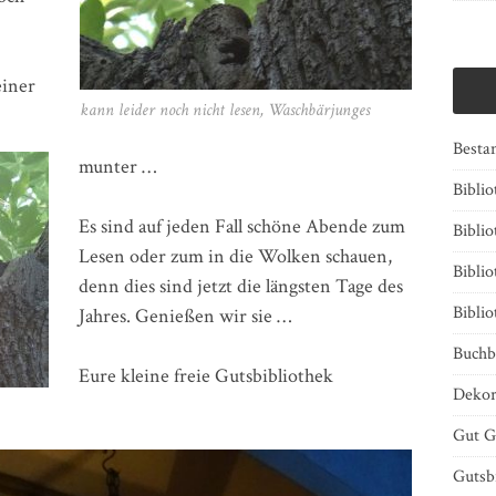
einer
kann leider noch nicht lesen, Waschbärjunges
Besta
munter …
Bibli
Es sind auf jeden Fall schöne Abende zum
Biblio
Lesen oder zum in die Wolken schauen,
Bibli
denn dies sind jetzt die längsten Tage des
Bibli
Jahres. Genießen wir sie …
Buchb
Eure kleine freie Gutsbibliothek
Dekor
Gut G
Gutsb