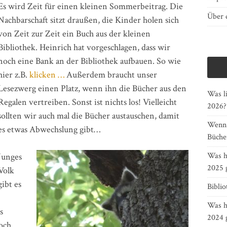
Es wird Zeit für einen kleinen Sommerbeitrag. Die
Über d
Nachbarschaft sitzt draußen, die Kinder holen sich
von Zeit zur Zeit ein Buch aus der kleinen
Bibliothek. Heinrich hat vorgeschlagen, dass wir
noch eine Bank an der Bibliothek aufbauen. So wie
hier z.B.
klicken …
Außerdem braucht unser
Lesezwerg einen Platz, wenn ihn die Bücher aus den
Was li
Regalen vertreiben. Sonst ist nichts los! Vielleicht
2026?
sollten wir auch mal die Bücher austauschen, damit
Wenn G
es etwas Abwechslung gibt…
Bücher
Was h
Junges
2025 
Volk
gibt es
Bibli
Was h
s
2024 
och