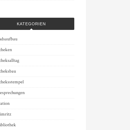
KATEGORIEN
ndsaufbau
otheken
theksalltag
otheksbau
otheksstempel
esprechungen
ation
imritz
ibliothek