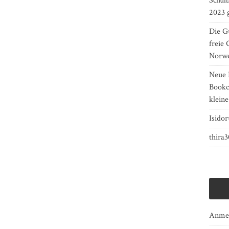
Schulb
2023 
Die Gu
freie 
Norw
Neue 
Bookcr
kleine
Isidor
thira
Anme