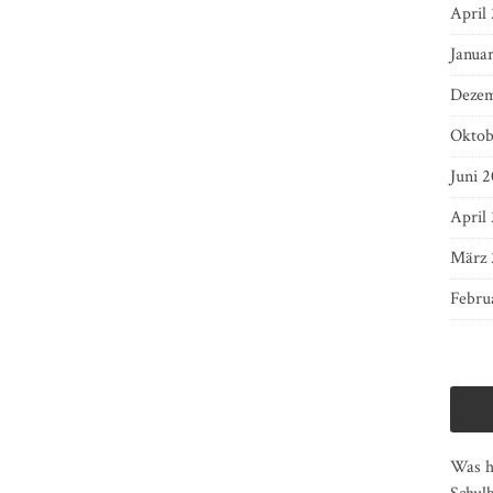
April
Janua
Dezem
Oktob
Juni 2
April
März 
Febru
Was ha