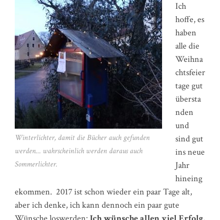
Ich
hoffe, es
haben
alle die
Weihna
chtsfeier
tage gut
übersta
nden
und
Winterlichter, damit die Bücher auch gefunden
sind gut
werden… wahrscheinlich werden daraus auch
ins neue
Sommerlichter.
Jahr
hineing
ekommen. 2017 ist schon wieder ein paar Tage alt,
aber ich denke, ich kann dennoch ein paar gute
Wünsche loswerden:
Ich wünsche allen viel Erfolg,