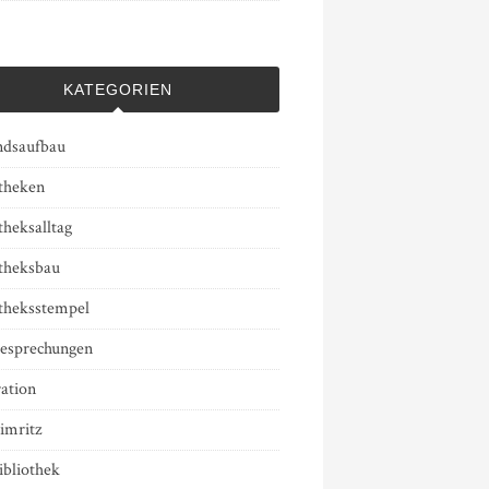
KATEGORIEN
ndsaufbau
otheken
theksalltag
otheksbau
otheksstempel
esprechungen
ation
imritz
ibliothek