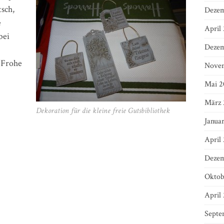
tsch,
Dezem
e
April
bei
Dezem
 Frohe
Nove
Mai 2
März 
Dekoration für die kleine freie Gutsbibliothek
Janua
April
Dezem
Oktob
April
Septe