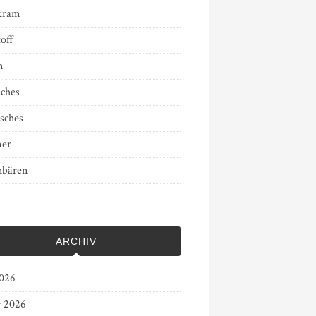
kram
off
n
sches
sches
er
bären
ARCHIV
2026
r 2026