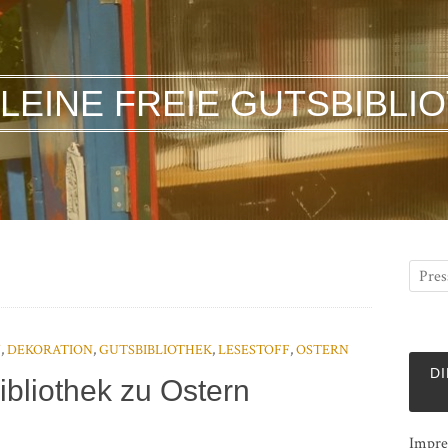
KLEINE FREIE GUTSBIBLI
U
,
DEKORATION
,
GUTSBIBLIOTHEK
,
LESESTOFF
,
OSTERN
DI
ibliothek zu Ostern
Impre