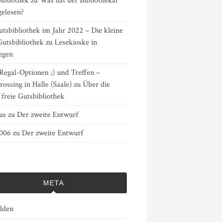
ibliothek
zu
Was hat der Bibliothekar
gelesen?
tsbibliothek im Jahr 2022 – Die kleine
Gutsbibliothek
zu
Lesekioske in
egen
Regal-Optionen ;) und Treffen –
ossing in Halle (Saale)
zu
Über die
 freie Gutsbibliothek
us
zu
Der zweite Entwurf
3006
zu
Der zweite Entwurf
META
lden