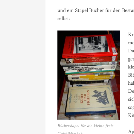
und ein Stapel Bücher für den Besta
selbst:
Kr
me
Da
ge
kl
Bi
ha
De
si
so
Ki
Bücherstapel für die kleine freie
Ap
Gutsbibliothek