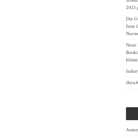
Schulb
2023 
Die Gu
freie 
Norw
Neue 
Bookcr
kleine
Isidor
thira
Anme