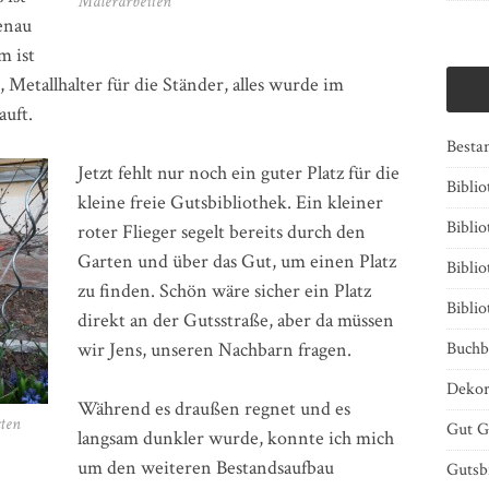
Malerarbeiten
genau
m ist
, Metallhalter für die Ständer, alles wurde im
uft.
Besta
Jetzt fehlt nur noch ein guter Platz für die
Bibli
kleine freie Gutsbibliothek. Ein kleiner
Biblio
roter Flieger segelt bereits durch den
Garten und über das Gut, um einen Platz
Bibli
zu finden. Schön wäre sicher ein Platz
Bibli
direkt an der Gutsstraße, aber da müssen
wir Jens, unseren Nachbarn fragen.
Buchb
Dekor
Während es draußen regnet und es
sten
Gut G
langsam dunkler wurde, konnte ich mich
um den weiteren Bestandsaufbau
Gutsb