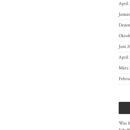
April
Janua
Dezem
Oktob
Juni 2
April
März 
Febru
Was ha