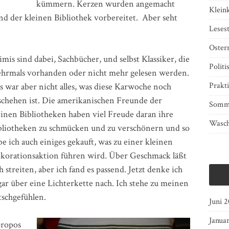
kümmern. Kerzen wurden angemacht
Klein
nd der kleinen Bibliothek vorbereitet. Aber seht
Lesest
Oster
imis sind dabei, Sachbücher, und selbst Klassiker, die
Politi
hrmals vorhanden oder nicht mehr gelesen werden.
Prakti
s war aber nicht alles, was diese Karwoche noch
schehen ist. Die amerikanischen Freunde der
Somm
einen Bibliotheken haben viel Freude daran ihre
Wasch
bliotheken zu schmücken und zu verschönern und so
be ich auch einiges gekauft, was zu einer kleinen
korationsaktion führen wird. Über Geschmack läßt
ch streiten, aber ich fand es passend. Jetzt denke ich
gar über eine Lichterkette nach. Ich stehe zu meinen
tschgefühlen.
Juni 
Janua
ropos