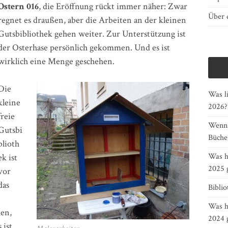
Ostern 016
, die Eröffnung rückt immer näher: Zwar
Über d
regnet es draußen, aber die Arbeiten an der kleinen
Gutsbibliothek gehen weiter. Zur Unterstützung ist
der Osterhase persönlich gekommen. Und es ist
wirklich eine Menge geschehen.
Die
Was li
kleine
2026?
freie
Wenn G
Gutsbi
Bücher
blioth
Was h
ek ist
2025 
vor
das
Bibli
Was h
en,
2024 
 ist