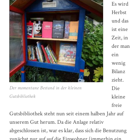
Es wird
Herbst
und das
ist eine
Zeit, in
der man
ein
wenig
Bilanz
zieht.
Der momentane Bestand in der kleinen
Die
Gutsbibliothek
kleine
freie
Gutsbibliothek steht nun seit einem halben Jahr auf
unserem Gut herum. Da die Anlage relativ
abgeschlossen ist, war es klar, dass sich die Benutzung
zunächst nur auf auf die Einwohner (immerhin ein