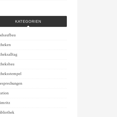
KATEGORIEN
ndsaufbau
otheken
theksalltag
otheksbau
otheksstempel
esprechungen
ation
imritz
ibliothek