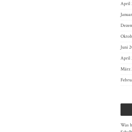
April
Janua
Dezem
Oktob
Juni 2
April
März 
Febru
Was ha