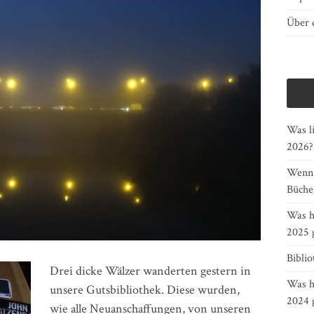
Über d
Was li
2026?
Wenn G
Bücher
Was h
2025 
Bibli
Drei dicke Wälzer wanderten gestern in
Was h
unsere Gutsbibliothek. Diese wurden,
2024 
wie alle Neuanschaffungen, von unseren