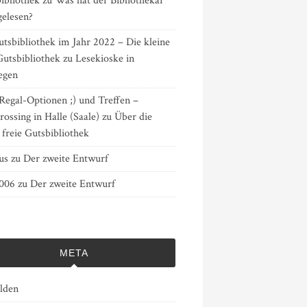
ibliothek
zu
Was hat der Bibliothekar
gelesen?
tsbibliothek im Jahr 2022 – Die kleine
Gutsbibliothek
zu
Lesekioske in
egen
Regal-Optionen ;) und Treffen –
ossing in Halle (Saale)
zu
Über die
 freie Gutsbibliothek
us
zu
Der zweite Entwurf
3006
zu
Der zweite Entwurf
META
lden