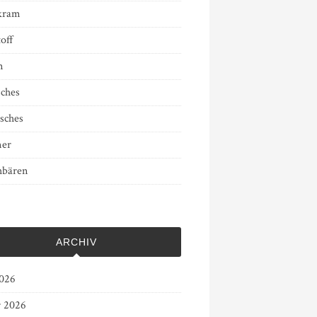
kram
off
n
sches
sches
er
bären
ARCHIV
2026
r 2026