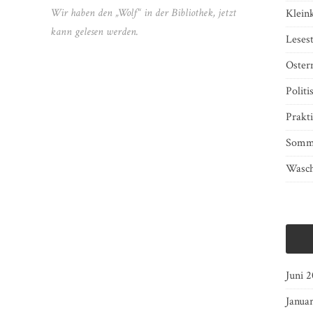
Wir haben den „Wolf“ in der Bibliothek, jetzt
Klein
kann gelesen werden.
Lesest
Oster
Politi
Prakti
Somm
Wasch
Juni 
Janua