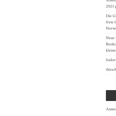
Schulb
2023 
Die Gu
freie 
Norw
Neue 
Bookcr
kleine
Isidor
thira
Anme