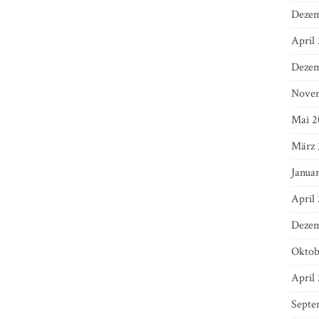
Dezem
April
Dezem
Nove
Mai 2
März 
Janua
April
Dezem
Oktob
April
Septe