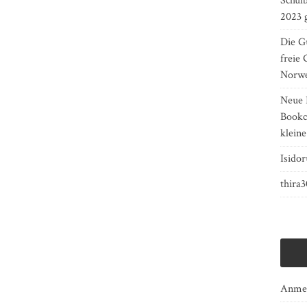
Schulb
2023 
Die Gu
freie 
Norw
Neue 
Bookcr
kleine
Isidor
thira
Anme