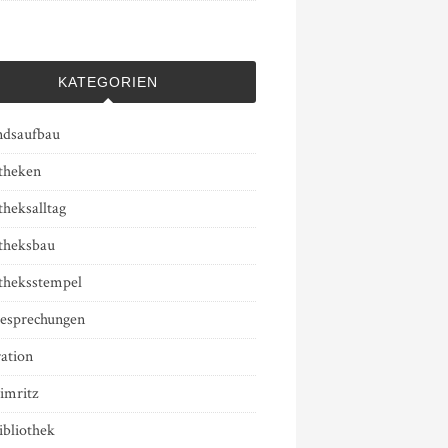
KATEGORIEN
ndsaufbau
otheken
theksalltag
otheksbau
otheksstempel
esprechungen
ation
imritz
ibliothek