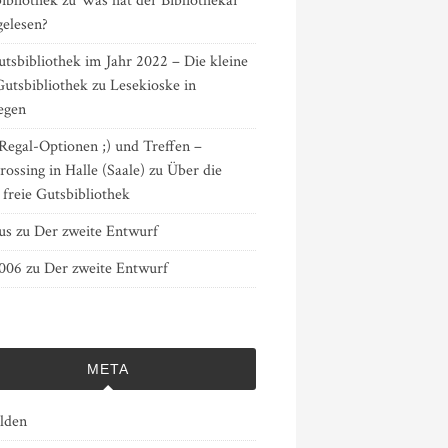
ibliothek
zu
Was hat der Bibliothekar
gelesen?
tsbibliothek im Jahr 2022 – Die kleine
Gutsbibliothek
zu
Lesekioske in
egen
Regal-Optionen ;) und Treffen –
ossing in Halle (Saale)
zu
Über die
 freie Gutsbibliothek
us
zu
Der zweite Entwurf
3006
zu
Der zweite Entwurf
META
lden