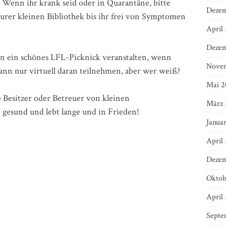
Wenn ihr krank seid oder in Quarantäne, bitte
Dezem
Eurer kleinen Bibliothek bis ihr frei von Symptomen
April
Dezem
 ein schönes LFL-Picknick veranstalten, wenn
Nove
ann nur virtuell daran teilnehmen, aber wer weiß?
Mai 2
e Besitzer oder Betreuer von kleinen
März 
 gesund und lebt lange und in Frieden!
Janua
April
Dezem
Oktob
April
Septe