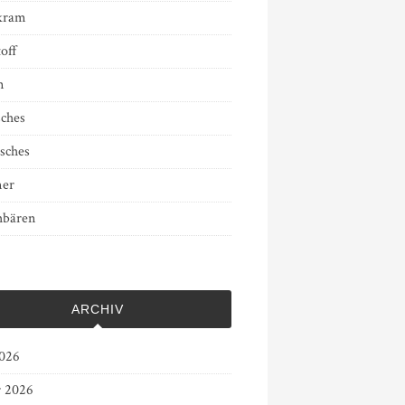
kram
off
n
sches
sches
er
bären
ARCHIV
2026
r 2026