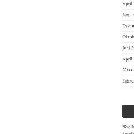
April
Janua
Dezem
Oktob
Juni 2
April
März 
Febru
Was ha