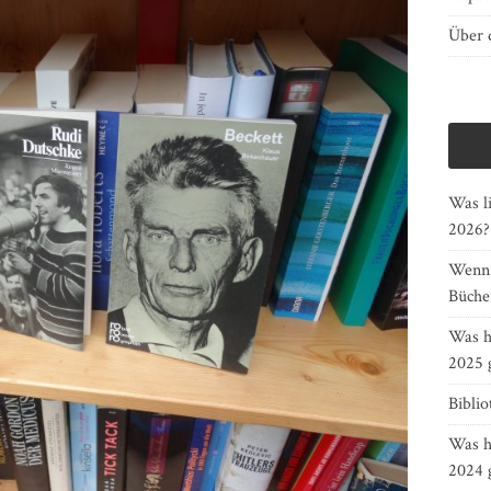
Über d
Was li
2026?
Wenn G
Bücher
Was h
2025 
Bibli
Was h
2024 