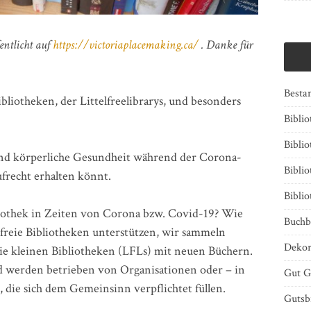
fentlicht auf
https://victoriaplacemaking.ca/
. Danke für
Besta
liotheken, der Littelfreelibrarys, und besonders
Bibli
Biblio
 und körperliche Gesundheit während der Corona-
Bibli
frecht erhalten könnt.
Bibli
liothek in Zeiten von Corona bzw. Covid-19? Wie
Buchb
e freie Bibliotheken unterstützen, wir sammeln
Dekor
ie kleinen Bibliotheken (LFLs) mit neuen Büchern.
d werden betrieben von Organisationen oder – in
Gut G
 die sich dem Gemeinsinn verpflichtet füllen.
Gutsb