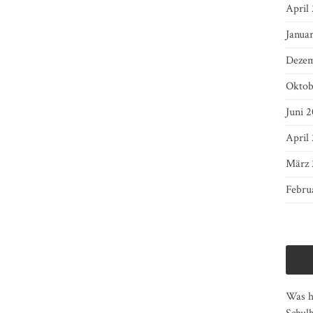
April
Janua
Dezem
Oktob
Juni 2
April
März 
Febru
Was ha