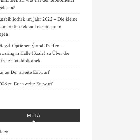
ibliothek
zu
Was hat der Bibliothekar
gelesen?
tsbibliothek im Jahr 2022 – Die kleine
Gutsbibliothek
zu
Lesekioske in
egen
Regal-Optionen ;) und Treffen –
ossing in Halle (Saale)
zu
Über die
 freie Gutsbibliothek
us
zu
Der zweite Entwurf
3006
zu
Der zweite Entwurf
META
lden