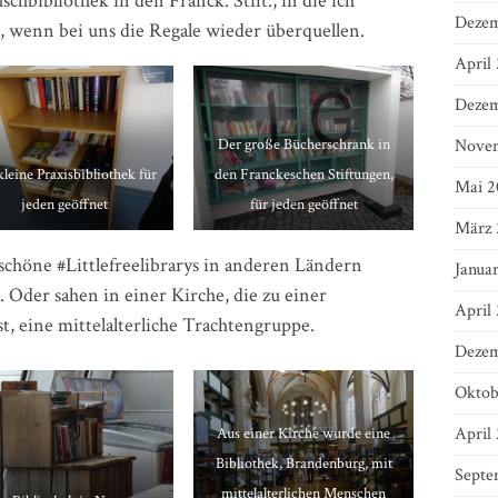
hbibliothek in den Franck. Stift., in die ich
Dezem
, wenn bei uns die Regale wieder überquellen.
April
Dezem
Der große Bücherschrank in
Nove
kleine Praxisbibliothek für
den Franckeschen Stiftungen,
Mai 2
jeden geöffnet
für jeden geöffnet
März 
chöne #Littlefreelibrarys in anderen Ländern
Janua
 Oder sahen in einer Kirche, die zu einer
April
, eine mittelalterliche Trachtengruppe.
Dezem
Oktob
April
Aus einer Kirche wurde eine
Bibliothek, Brandenburg, mit
Septe
mittelalterlichen Menschen