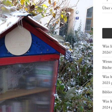
Über d
Was li
2026?
Wenn G
Bücher
Was h
2025 
Bibli
Was h
2024 