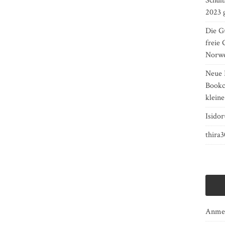
Schulb
2023 
Die Gu
freie 
Norw
Neue 
Bookcr
kleine
Isidor
thira
Anme