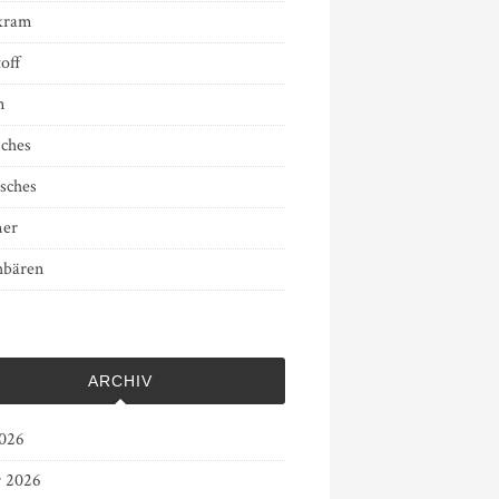
kram
off
n
sches
sches
er
bären
ARCHIV
2026
r 2026