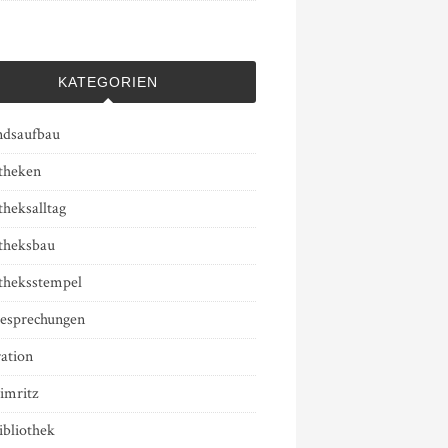
KATEGORIEN
ndsaufbau
otheken
theksalltag
otheksbau
otheksstempel
esprechungen
ation
imritz
ibliothek