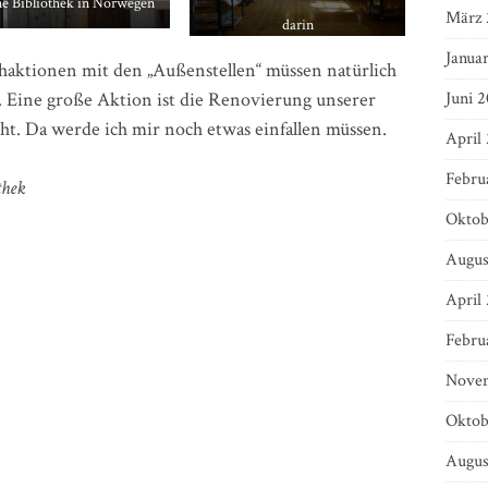
ne Bibliothek in Norwegen
März 
darin
Janua
haktionen mit den „Außenstellen“ müssen natürlich
Juni 2
 Eine große Aktion ist die Renovierung unserer
eht. Da werde ich mir noch etwas einfallen müssen.
April
Febru
thek
Oktob
Augus
April
Febru
Novem
Oktob
Augus