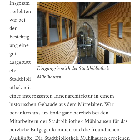
Insgesam
t erlebten
wir bei
der
Besichtig
ung eine
gut
ausgestatt
Eingangsbereich der Stadtbibliothek
ete
Mühlhausen
Stadtbibli
othek mit
einer interessanten Innenarchitektur in einem
historischen Gebäude aus dem Mittelalter. Wir
bedanken uns am Ende ganz herzlich bei den
Mitarbeitern der Stadtbibliothek Mühlhausen für das
herzliche Entgegenkommen und die freundlichen
Auskünfte. Die Stadtbibliothek Mühlhausen erreichen