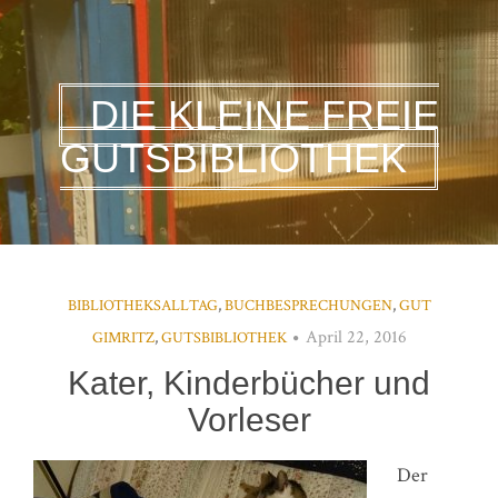
DIE KLEINE FREIE
GUTSBIBLIOTHEK
BIBLIOTHEKSALLTAG
,
BUCHBESPRECHUNGEN
,
GUT
April 22, 2016
GIMRITZ
,
GUTSBIBLIOTHEK
Kater, Kinderbücher und
Vorleser
Der